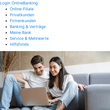
Login OnlineBanking
Online-Filiale
Privatkunden
Firmenkunden
Banking & Verträge
Meine Bank
Service & Mehrwerte
Hilfsfonds