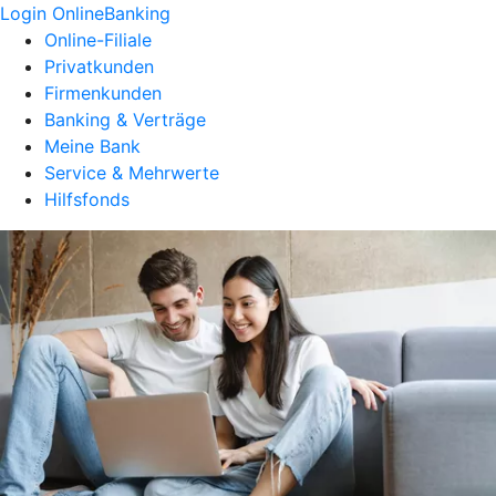
Login OnlineBanking
Online-Filiale
Privatkunden
Firmenkunden
Banking & Verträge
Meine Bank
Service & Mehrwerte
Hilfsfonds