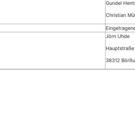
Gundel Hent
Christian Mül
Eingetragener
Jörn Uhde
Hauptstraße
38312 Börß