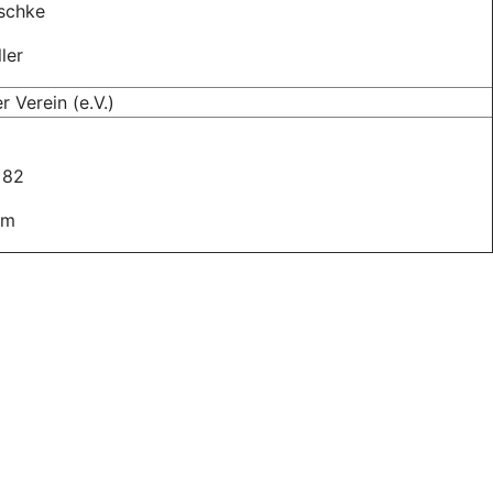
schke
ler
 Verein (e.V.)
 82
um