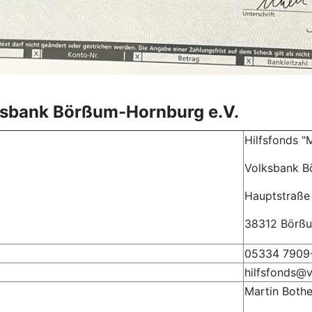
lksbank Börßum-Hornburg e.V.
Hilfsfonds "
Volksbank B
Hauptstraße
38312 Börß
05334 7909
hilfsfonds@
Martin Both