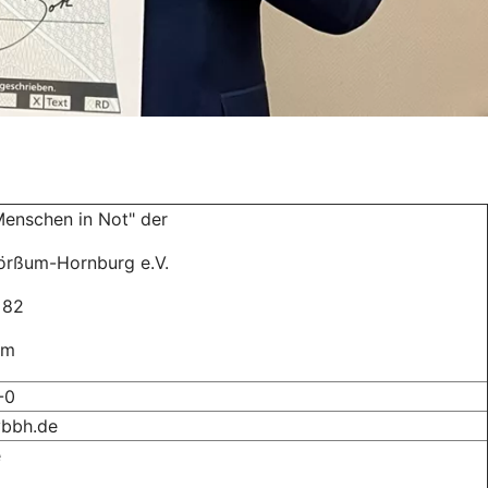
Menschen in Not" der
örßum-Hornburg e.V.
 82
um
-0
vbbh.de
e