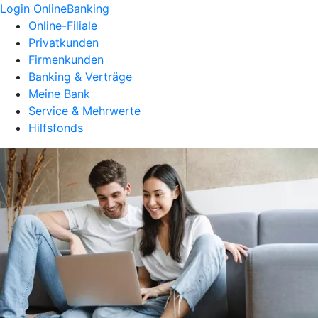
Login OnlineBanking
Online-Filiale
Privatkunden
Firmenkunden
Banking & Verträge
Meine Bank
Service & Mehrwerte
Hilfsfonds