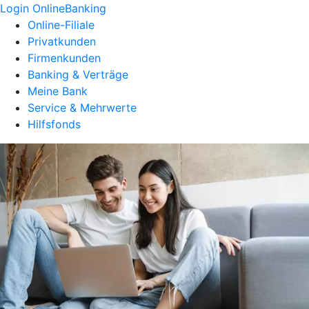
Login OnlineBanking
Online-Filiale
Privatkunden
Firmenkunden
Banking & Verträge
Meine Bank
Service & Mehrwerte
Hilfsfonds