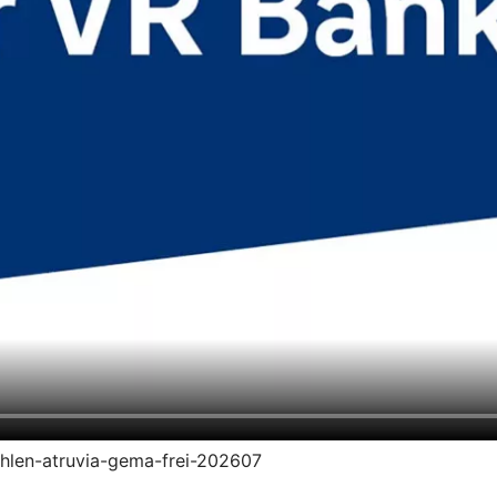
zahlen-atruvia-gema-frei-202607